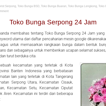
orist Serpong
,
Toko Bunga BSD
,
Toko Bunga Buaran
,
Toko Bunga Lengkong
,
Toko 
mment
Toko Bunga Serpong 24 Jam
Amanda membahas tentang Toko Bunga Serpong 24 Jam yang 
 keyword utama dari daftar pencaharian mesin google dikarenak
agus untuk memasarkan rangkaian bunga dalam bentuk bun
rans dan sebagainya untuk memberikan ucapan selamat sukses
dan turut berduka cita.
ebuah kecamatan yang terletak di Kota
ovinsi Banten Indonesia yang berbatasan
atan lain yang terletak di Kota Tangerang
matan Serpong Utara, Kecamatan Cisauk,
n, Kecamatan Setu, Kecamatan Ciputat
Aren. Kecamatan ini terdiri dari beberapa
: