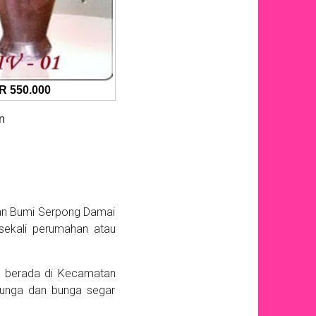
R 550.000
n
gan Bumi Serpong Damai
sekali perumahan atau
g berada di Kecamatan
bunga dan bunga segar