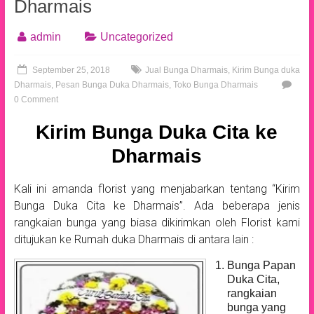
Dharmais
admin
Uncategorized
September 25, 2018
Jual Bunga Dharmais
,
Kirim Bunga duka
Dharmais
,
Pesan Bunga Duka Dharmais
,
Toko Bunga Dharmais
0 Comment
Kirim Bunga Duka Cita ke
Dharmais
Kali ini amanda florist yang menjabarkan tentang “Kirim
Bunga Duka Cita ke Dharmais”. Ada beberapa jenis
rangkaian bunga yang biasa dikirimkan oleh Florist kami
ditujukan ke Rumah duka Dharmais di antara lain :
Bunga Papan
Duka Cita,
rangkaian
bunga yang