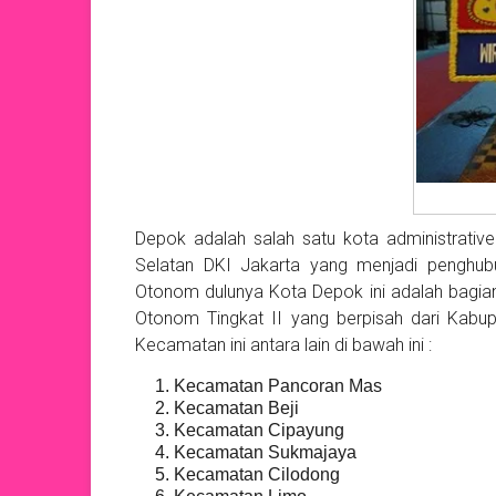
Depok adalah salah satu kota administrative 
Selatan DKI Jakarta yang menjadi penghu
Otonom dulunya Kota Depok ini adalah bagian
Otonom Tingkat II yang berpisah dari Kabup
Kecamatan ini antara lain di bawah ini :
Kecamatan Pancoran Mas
Kecamatan Beji
Kecamatan Cipayung
Kecamatan Sukmajaya
Kecamatan Cilodong