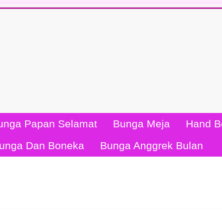
unga Papan Selamat
Bunga Meja
Hand B
unga Dan Boneka
Bunga Anggrek Bulan