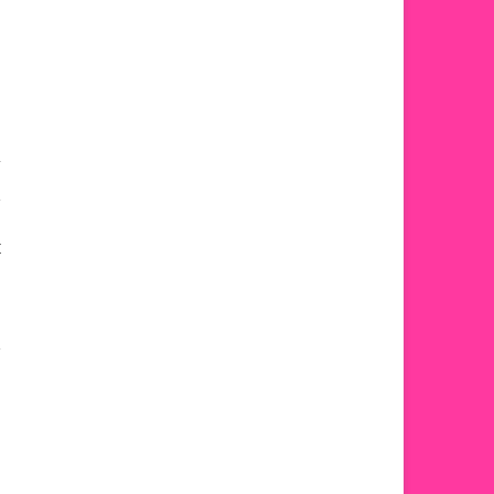
i
a
.
t
e
a
,
,
g