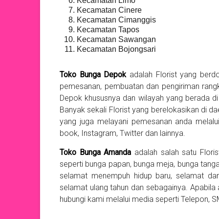
Kecamatan Limo
Kecamatan Cinere
Kecamatan Cimanggis
Kecamatan Tapos
Kecamatan Sawangan
Kecamatan Bojongsari
Toko Bunga Depok
adalah Florist yang berd
pemesanan, pembuatan dan pengiriman rangk
Depok khususnya dan wilayah yang berada di 
Banyak sekali Florist yang berelokasikan di 
yang juga melayani pemesanan anda melalui 
book, Instagram, Twitter dan lainnya.
Toko Bunga Amanda
adalah salah satu Flori
seperti bunga papan, bunga meja, bunga tangan
selamat menempuh hidup baru, selamat dan
selamat ulang tahun dan sebagainya. Apabil
hubungi kami melalui media seperti Telepon,