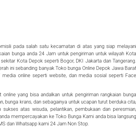
omisili pada salah satu kecamatan di atas yang siap melayan
aian bunga anda 24 Jam untuk pengiriman untuk wilayah Kot
sekitar Kota Depok seperti Bogor, DKI Jakarta dan Tangerang
daerah ini sebanding banyak Toko bunga Online Depok Jawa Bara
media online seperti website, dan media sosial seperti Fac
st online yang bisa andalkan untuk pengiriman rangkaian bung
, bunga krans, dan sebagainya untuk ucapan turut berduka cita
 sukses atas wisuda, pelantikan, pembukaan dan peresmian
a anda mempercayakan ke Toko Bunga Kami anda bisa langsun
 SMS dan Whatsapp kami 24 Jam Non Stop.