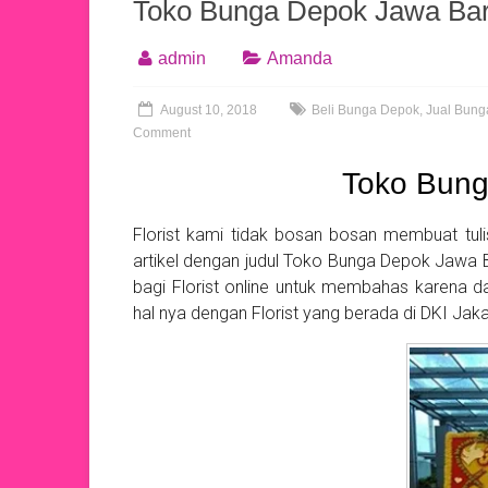
Toko Bunga Depok Jawa Bar
admin
Amanda
August 10, 2018
Beli Bunga Depok
,
Jual Bung
Comment
Toko Bung
Florist kami tidak bosan bosan membuat tulis
artikel dengan judul Toko Bunga Depok Jawa 
bagi Florist online untuk membahas karena 
hal nya dengan Florist yang berada di DKI Jak