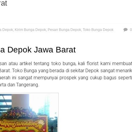
at
a Depok
,
Kirim Bunga Depok
,
Pesan Bunga Depok
,
Toko Bunga Depok
0
a Depok Jawa Barat
an atau artikel tentang toko bunga, kali florist kami membua
Barat. Toko Bunga yang berada di sekitar Depok sangat menari
daerah ini sangat mempunyai prospek yang cukup bagus sepert
arta dan Tangerang.