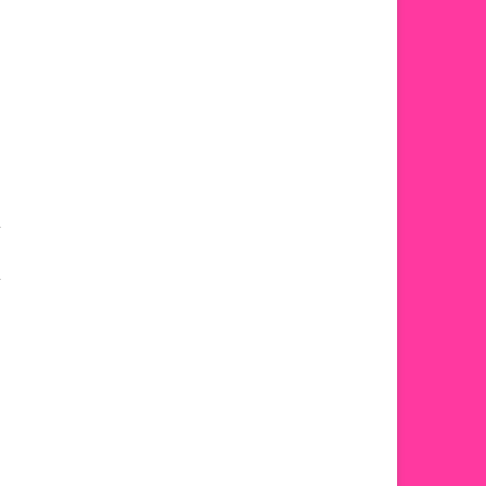
i
g
i
,