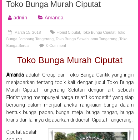
Toko Bunga Murah Ciputat
admin
Amanda
March 15, 2018
Florist Ciputat
,
Toko Bunga Ciputat
,
Toko
Bunga Jombang Tangerang
,
Toko Bunga Sawah lama Tangerang
,
Toko
Bunga Serua
0 Comment
Toko Bunga Murah Ciputat
Amanda
adalah Group dari Toko Bunga Cantik yang ingin
menjabarkan tentang topik kali dengan judul Toko Bunga
Murah Ciputat Tangerang Selatan dengan arti sebuah
Florist yang mempunyai harga relatif kompetitif yang siap
bersaing dalam menjual aneka rangkaian bunga dalam
bentuk bunga papan, bunga meja. bunga tangan, bunga
krans dan lainnya dipasarkan di daerah Ciputat Tangerang.
Ciputat adalah
sebuah