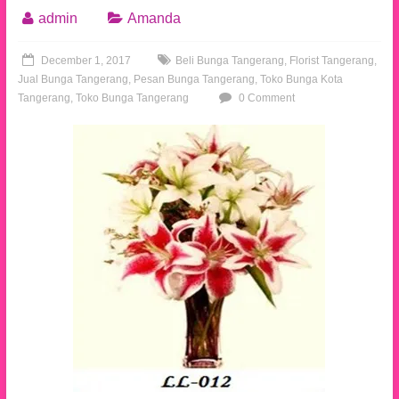
admin
Amanda
December 1, 2017
Beli Bunga Tangerang
,
Florist Tangerang
,
Jual Bunga Tangerang
,
Pesan Bunga Tangerang
,
Toko Bunga Kota
Tangerang
,
Toko Bunga Tangerang
0 Comment