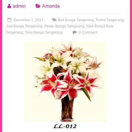
admin
Amanda
December 1, 2017
Beli Bunga Tangerang
,
Florist Tangerang
,
Jual Bunga Tangerang
,
Pesan Bunga Tangerang
,
Toko Bunga Kota
Tangerang
,
Toko Bunga Tangerang
0 Comment